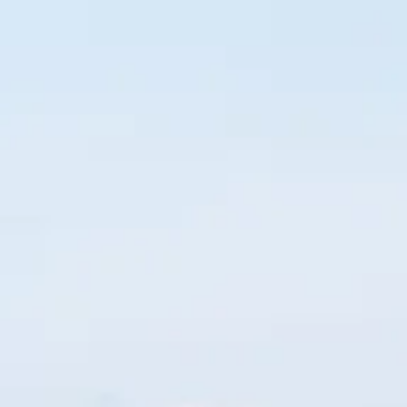
光ツアー & オー
マリンアクティビティセット
ンカー
★情報コラム
お知らせ