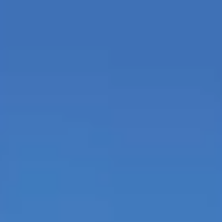
HOME
プライベート観光ツアー & オープンカー
マリンアクティビティセット
ご利用ガイド
よくあるご質問
宮古島★情報コラム
お知らせ